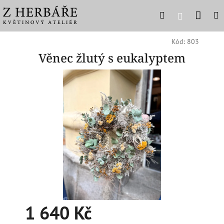
Přejít
Náku
Hledat
M
Přihlášení
na
obsah
košík
Kód:
803
Věnec žlutý s eukalyptem
1 640 Kč