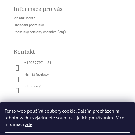
á
Informace pro vás
p
a
Jak nakupovat
t
Obchodní podmínky
í
Podmínky ochrany osobních údajů
Kontakt
+420777971181
Na náš facebook
z_herbare/
Tento web používá soubory cookie. Dalším procházením
tohoto webu vyjadřujete souhlas s jejich používáním.. Více
informací
zde
.