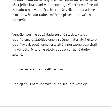
však jejich krásu ani vám neopadají. Věnečky motáme od
základu u nás v ateliéru. Je to naše velká radost a jsme
moc rády, že tuto radost můžeme přivést i do vašich
domovů.
Věnečky tvoříme ze základu sušené statice, kterou
doplňujeme o stabilizované a sušené materiály. Některé
doplňky pak používáme ještě živé a postupně dosychají
na věnečku. Milujeme plody, bobulky a různé druhy
zeleně.
Průměr věnečku je cca 40 - 45 cm.
Udělejte si s námi domov útulnější a jaro veselejší.
Z