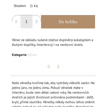
Měrná
Skladem
(1 ks)
cena:
Do košíku
Věnec ze základu sušené statice doplněný eukalyptem a
žlutými doplňky. Interiérový i na venkovní dveře.
Kategorie
:
Věnce
Twitter
Facebook
Naše věnečky tvoříme tak, aby vydržely několik sezón. Ne
jedno jaro, ne jednu zimu. Pokud věneček máte v
interiéru, bude vám dělat radost roky. Na venkovních
dveřích je jejich životnost ovlivněna podmínkami - déšť,
krytí, přímé sluníčko. Věnečky někdy mohou lehce změnit
odstín, pokud na ně celý den svítí sluníčko. Neovlivní to