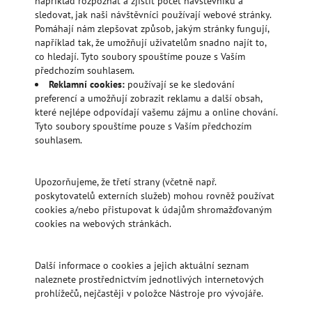
například rozpoznat a zjistit počet návštěvníků a
sledovat, jak naši návštěvníci používají webové stránky.
Pomáhají nám zlepšovat způsob, jakým stránky fungují,
například tak, že umožňují uživatelům snadno najít to,
co hledají. Tyto soubory spouštíme pouze s Vaším
předchozím souhlasem.
Reklamní cookies:
používají se ke sledování
preferencí a umožňují zobrazit reklamu a další obsah,
které nejlépe odpovídají vašemu zájmu a online chování.
Tyto soubory spouštíme pouze s Vaším předchozím
souhlasem.
Upozorňujeme, že třetí strany (včetně např.
poskytovatelů externích služeb) mohou rovněž používat
cookies a/nebo přistupovat k údajům shromažďovaným
cookies na webových stránkách.
Další informace o cookies a jejich aktuální seznam
naleznete prostřednictvím jednotlivých internetových
prohlížečů, nejčastěji v položce Nástroje pro vývojáře.