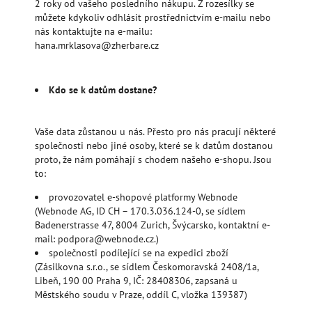
2 roky od vašeho posledního nákupu. Z rozesílky se
můžete kdykoliv odhlásit prostřednictvím e-mailu nebo
nás kontaktujte na e-mailu:
hana.mrklasova@zherbare.cz
Kdo se k datům dostane?
Vaše data zůstanou u nás. Přesto pro nás pracují některé
společnosti nebo jiné osoby, které se k datům dostanou
proto, že nám pomáhají s chodem našeho e-shopu. Jsou
to:
provozovatel e-shopové platformy Webnode
(Webnode AG, ID CH – 170.3.036.124-0, se sídlem
Badenerstrasse 47, 8004 Zurich, Švýcarsko, kontaktní e-
mail: podpora@webnode.cz.)
společnosti podílející se na expedici zboží
(Zásilkovna s.r.o., se sídlem Českomoravská 2408/1a,
Libeň, 190 00 Praha 9, IČ: 28408306, zapsaná u
Městského soudu v Praze, oddíl C, vložka 139387)