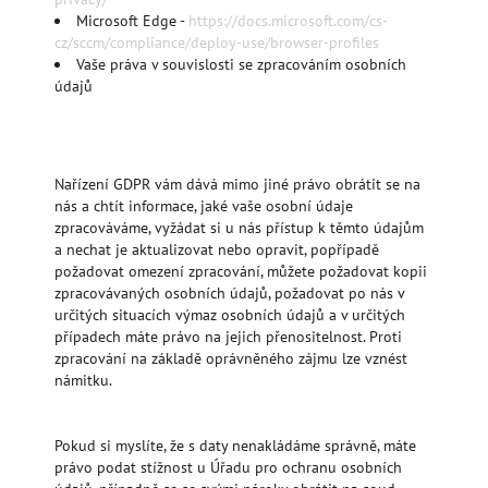
Microsoft Edge -
https://docs.microsoft.com/cs-
cz/sccm/compliance/deploy-use/browser-profiles
Vaše práva v souvislosti se zpracováním osobních
údajů
Nařízení GDPR vám dává mimo jiné právo obrátit se na
nás a chtít informace, jaké vaše osobní údaje
zpracováváme, vyžádat si u nás přístup k těmto údajům
a nechat je aktualizovat nebo opravit, popřípadě
požadovat omezení zpracování, můžete požadovat kopii
zpracovávaných osobních údajů, požadovat po nás v
určitých situacích výmaz osobních údajů a v určitých
případech máte právo na jejich přenositelnost. Proti
zpracování na základě oprávněného zájmu lze vznést
námitku.
Pokud si myslíte, že s daty nenakládáme správně, máte
právo podat stížnost u Úřadu pro ochranu osobních