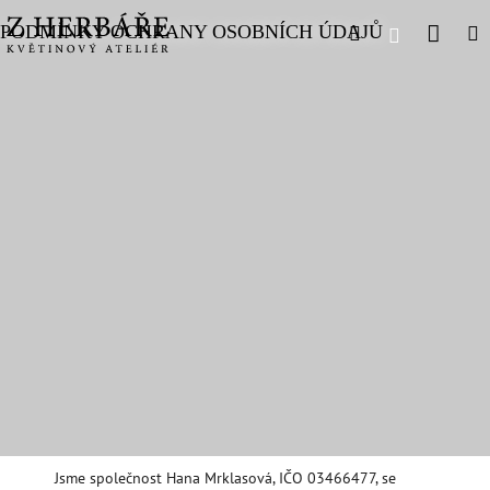
Přejít
Náku
Hledat
M
PODMÍNKY OCHRANY OSOBNÍCH ÚDAJŮ
Přihlášení
na
obsah
košík
Jsme společnost Hana Mrklasová, IČO 03466477, se