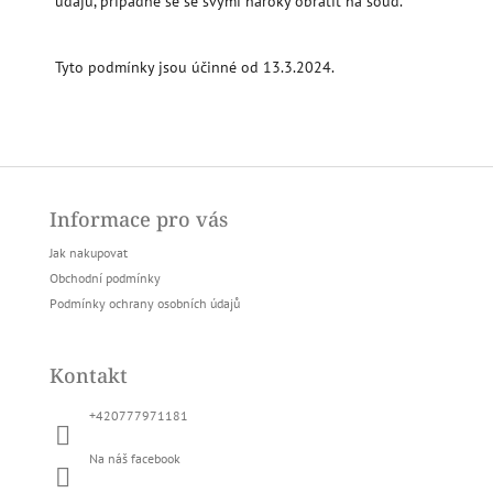
údajů, případně se se svými nároky obrátit na soud.
Tyto podmínky jsou účinné od 13.3.2024.
Z
á
Informace pro vás
p
a
Jak nakupovat
t
Obchodní podmínky
í
Podmínky ochrany osobních údajů
Kontakt
+420777971181
Na náš facebook