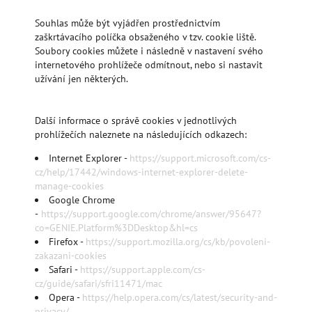
Souhlas může být vyjádřen prostřednictvím
zaškrtávacího políčka obsaženého v tzv. cookie liště.
Soubory cookies můžete i následně v nastavení svého
internetového prohlížeče odmítnout, nebo si nastavit
užívání jen některých.
Další informace o správě cookies v jednotlivých
prohlížečích naleznete na následujících odkazech:
Internet Explorer -
https://support.microsoft.com/cs-
cz/help/17442/windows-internet-explorer-delete-
manage-cookies
Google Chrome
-
https://support.google.com/chrome/answer/95647?
co=GENIE.Platform%3DDesktop&hl=cs
Firefox -
https://support.mozilla.org/cs/kb/povoleni-
zakazani-cookies
Safari -
https://support.apple.com/cs-
cz/guide/safari/sfri11471/mac
Opera -
https://help.opera.com/cs/latest/security-and-
privacy/