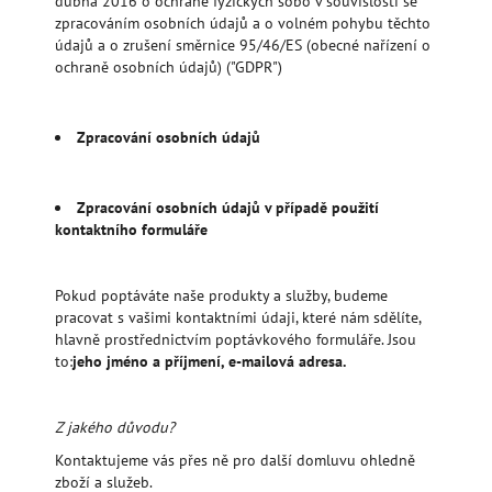
dubna 2016 o ochraně fyzických sobo v souvislosti se
zpracováním osobních údajů a o volném pohybu těchto
údajů a o zrušení směrnice 95/46/ES (obecné nařízení o
ochraně osobních údajů) ("GDPR")
Zpracování osobních údajů
Zpracování osobních údajů v případě použití
kontaktního formuláře
Pokud poptáváte naše produkty a služby, budeme
pracovat s vašimi kontaktními údaji, které nám sdělíte,
hlavně prostřednictvím poptávkového formuláře. Jsou
to:
jeho jméno a příjmení, e-mailová adresa.
Z jakého důvodu?
Kontaktujeme vás přes ně pro další domluvu ohledně
zboží a služeb.