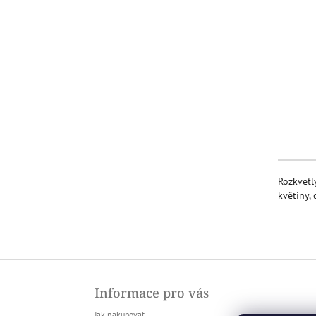
l
Rozkvetl
květiny,
Z
á
Informace pro vás
p
a
Jak nakupovat