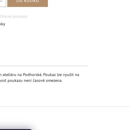
Do košíku
tinové poukazy
oky
book
m ateliéru na Podhorské. Poukaz lze využít na
tnost poukazu není časově omezena.