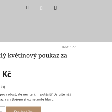
Nákupní
Hledat
Přihlášení
košík
Kód:
127
lý květinový poukaz za
 Kč
 ks)
pro radost, ale nevíte, čím potěšit? Darujte náš
az a s výběrem si už nelamte hlavu.