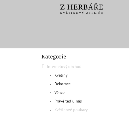
Přejít
na
obsah
P
Kategorie
o
Přeskočit
kategorie
s
Internetový obchod
t
r
Květiny
a
Dekorace
n
Věnce
n
í
Právě teď u nás
p
Květinové poukazy
a
n
e