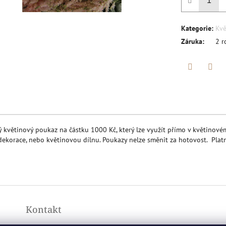
Kategorie
:
Kvě
Záruka
:
2 r
Twitter
Face
ý květinový poukaz na částku 1000 Kč, který lze využít přímo v květinové
 dekorace, nebo květinovou dílnu. Poukazy nelze směnit za hotovost. Pla
Kontakt