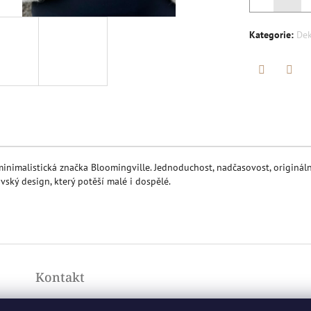
Kategorie
:
Dek
Twitter
Face
inimalistická značka Bloomingville. Jednoduchost, nadčasovost, originální
vský design, který potěší malé i dospělé.
Kontakt
+420777971181