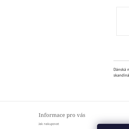
l
Dánská m
skandiná
Z
á
Informace pro vás
p
a
Jak nakupovat