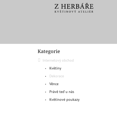
Přejít
na
obsah
P
Kategorie
o
Přeskočit
kategorie
s
Internetový obchod
t
r
Květiny
a
Dekorace
n
Věnce
n
í
Právě teď u nás
p
Květinové poukazy
a
n
e