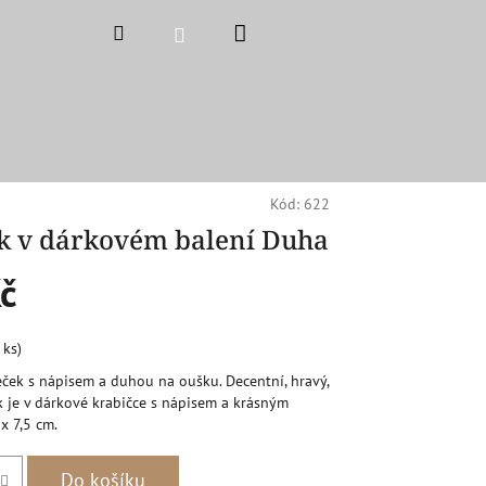
Nákupní
Hledat
Přihlášení
košík
Kód:
622
k v dárkovém balení Duha
č
 ks)
ček s nápisem a duhou na oušku. Decentní, hravý,
k je v dárkové krabičce s nápisem a krásným
x 7,5 cm.
Do košíku