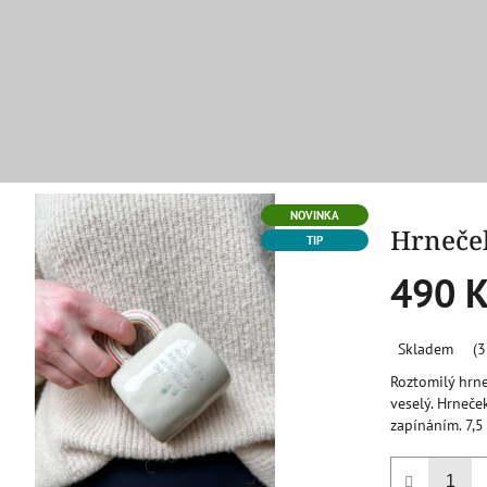
NOVINKA
Hrneče
TIP
490 K
Měrná
Skladem
(3
cena:
Roztomilý hrne
veselý. Hrneče
zapínáním. 7,5 