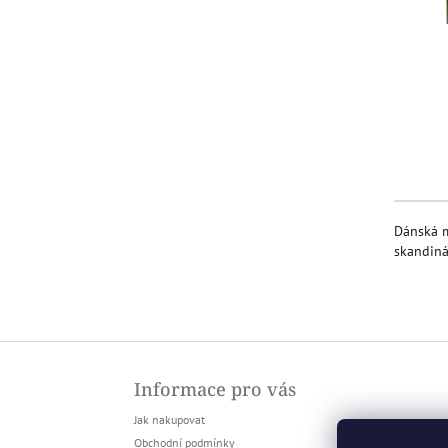
l
Dánská m
skandiná
Z
á
Informace pro vás
p
a
Jak nakupovat
t
Obchodní podmínky