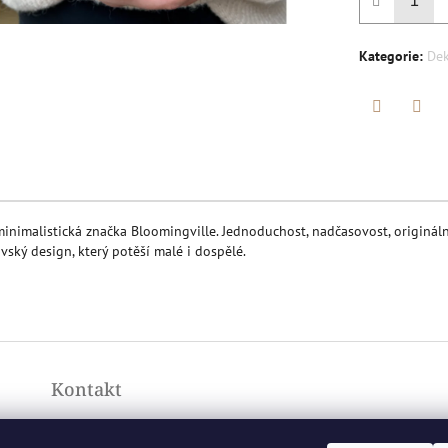
Kategorie
:
Dek
Twitter
Face
inimalistická značka Bloomingville. Jednoduchost, nadčasovost, originální
vský design, který potěší malé i dospělé.
Kontakt
+420777971181