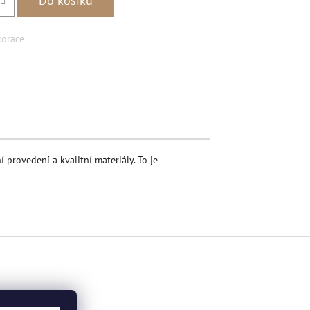
Do košíku
orace
book
 provedení a kvalitní materiály. To je