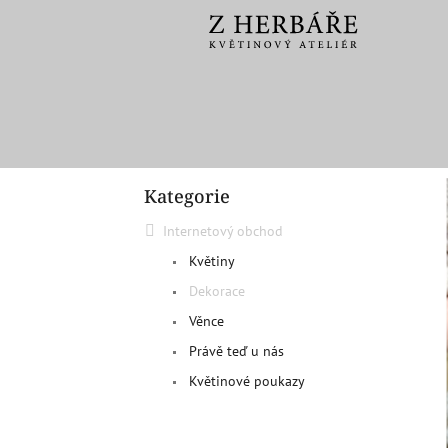
Přejít
na
obsah
P
Kategorie
o
Přeskočit
kategorie
s
Internetový obchod
t
r
Květiny
a
Dekorace
n
Věnce
n
í
Právě teď u nás
p
Květinové poukazy
a
n
e