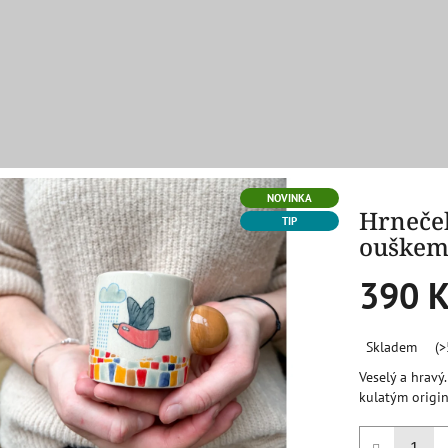
NOVINKA
Hrneče
TIP
ouške
390 K
Měrná
Skladem
(>
cena:
Veselý a hrav
kulatým origin