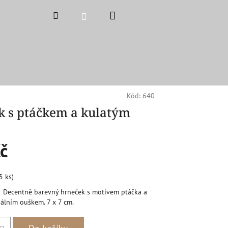
Nákupní
Hledat
Přihlášení
košík
Kód:
640
k s ptáčkem a kulatým
m
č
5 ks)
ý. Decentně barevný hrneček s motivem ptáčka a
álním ouškem. 7 x 7 cm.